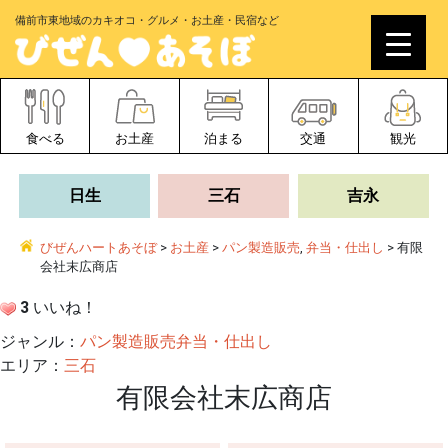
備前市東地域のカキオコ・グルメ・お土産・民宿など
食べる
お土産
泊まる
交通
観光
日生
三石
吉永
びぜんハートあそぼ
>
お土産
>
パン製造販売
,
弁当・仕出し
>
有限
会社末広商店
3
いいね！
ジャンル：
パン製造販売
弁当・仕出し
エリア：
三石
有限会社末広商店