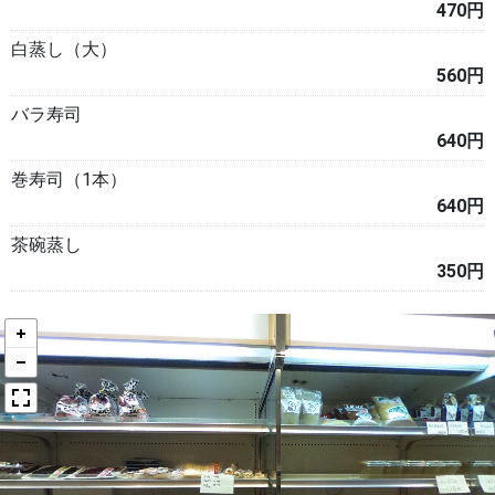
470円
白蒸し（大）
560円
バラ寿司
640円
巻寿司（1本）
640円
茶碗蒸し
350円