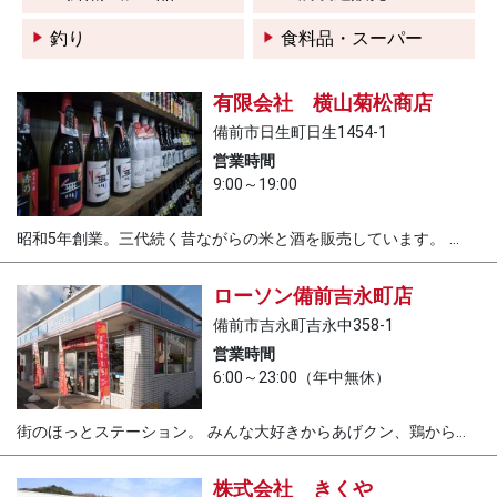
釣り
食料品・スーパー
有限会社 横山菊松商店
備前市日生町日生1454-1
営業時間
9:00～19:00
昭和5年創業。三代続く昔ながらの米と酒を販売しています。 ...
ローソン
備前吉永町店
備前市吉永町吉永中358-1
営業時間
6:00～23:00（年中無休）
街のほっとステーション。 みんな大好きからあげクン、鶏から...
株式会社 きくや