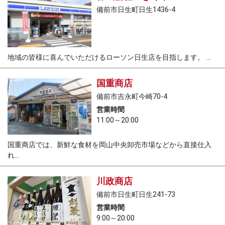
備前市日生町日生1436-4
地域の皆様に喜んでいただけるローソン日生店を目指します。 ...
国重商店
備前市吉永町今崎70-4
営業時間
11:00～20:00
国重商店では、新鮮な食材を岡山中央卸売市場などから直接仕入
れ...
川政商店
備前市日生町日生241-73
営業時間
9:00～20:00