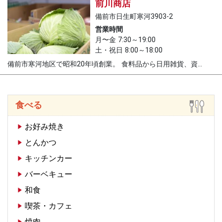
前川商店
備前市日生町寒河3903-2
営業時間
月〜金 7:30～19:00
土・祝日 8:00～18:00
備前市寒河地区で昭和20年頃創業。 食料品から日用雑貨、資...
食べる
お好み焼き
とんかつ
キッチンカー
バーベキュー
和食
喫茶・カフェ
焼肉