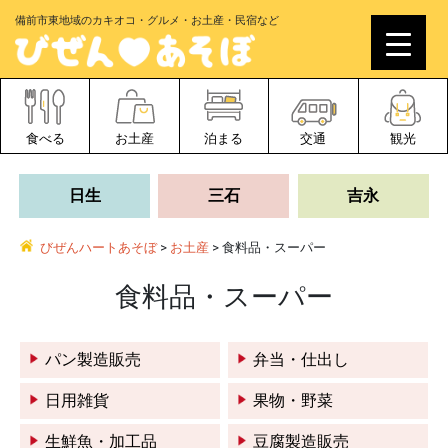
備前市東地域のカキオコ・グルメ・お土産・民宿など
食べる
お土産
泊まる
交通
観光
日生
三石
吉永
びぜんハートあそぼ
>
お土産
>
食料品・スーパー
食料品・スーパー
パン製造販売
弁当・仕出し
日用雑貨
果物・野菜
生鮮魚・加工品
豆腐製造販売