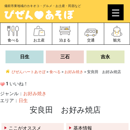
備前市東地域のカキオコ・グルメ・お土産・民宿など
食べる
お土産
泊まる
交通
観光
日生
三石
吉永
びぜんハートあそぼ
>
食べる
>
お好み焼き
>
安良田 お好み焼店
1
いいね！
ジャンル：
お好み焼き
エリア：
日生
安良田 お好み焼店
ここがオススメ
基本情報