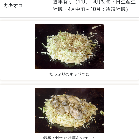
通年有り（11月～4月初旬：日生産生
カキオコ
牡蠣・4月中旬～10月：冷凍牡蠣）
たっぷりのキャベツに
鉄板で炒めた牡蠣をのせます