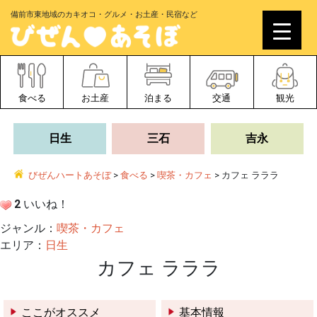
備前市東地域のカキオコ・グルメ・お土産・民宿など
食べる
お土産
泊まる
交通
観光
日生
三石
吉永
びぜんハートあそぼ
>
食べる
>
喫茶・カフェ
>
カフェ ラララ
2
いいね！
ジャンル：
喫茶・カフェ
エリア：
日生
カフェ ラララ
ここがオススメ
基本情報