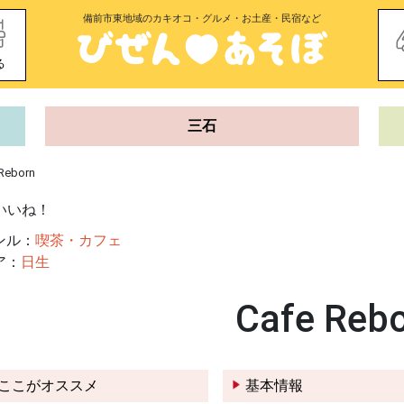
備前市東地域のカキオコ・グルメ・お土産・民宿など
る
三石
Reborn
いいね！
ンル：
喫茶・カフェ
ア：
日生
Cafe Reb
ここがオススメ
基本情報