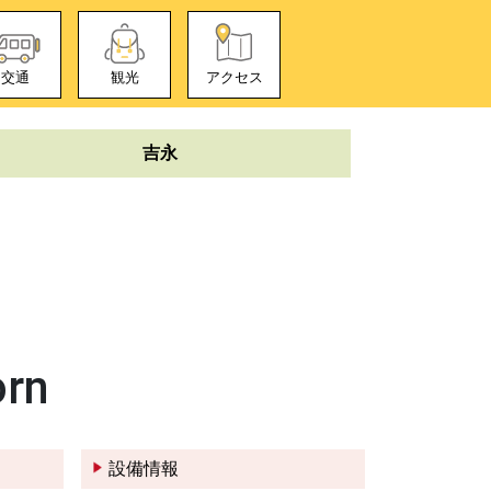
交通
観光
アクセス
吉永
orn
設備情報