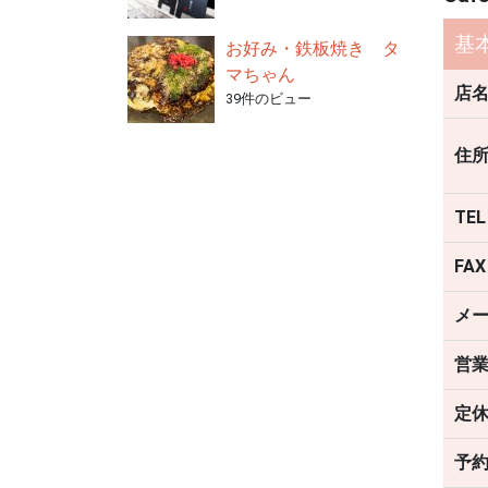
基
お好み・鉄板焼き タ
マちゃん
店
39件のビュー
住
TEL
FAX
メ
営
定
予