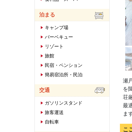
泊まる
キャンプ場
バーベキュー
リゾート
旅館
民宿・ペンション
簡易宿泊所・民泊
瀬
を
交通
荘
ガソリンスタンド
最
旅客運送
ま
自転車
こ