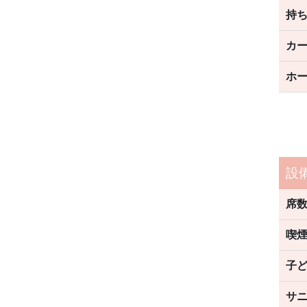
持
カ
ホ
設
席
喫
子
サ