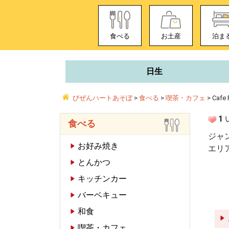
食べる
お土産
泊ま
日生
びぜんハートあそぼ
>
食べる
>
喫茶・カフェ
>
Cafe 
1
食べる
ジャ
お好み焼き
エリ
とんかつ
キッチンカー
バーベキュー
和食
喫茶・カフェ