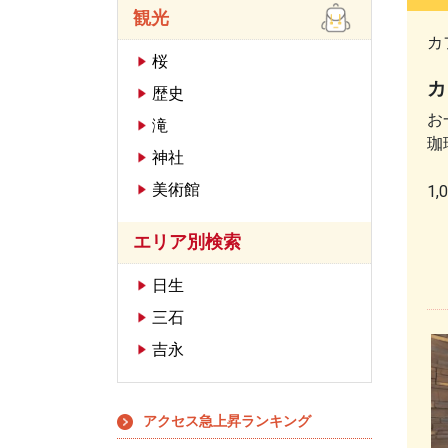
観光
カ
桜
カ
歴史
お
滝
珈
神社
美術館
1
エリア別検索
日生
三石
吉永
アクセス急上昇ランキング