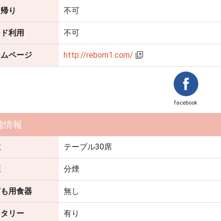
ち帰り
不可
ード利用
不可
ームページ
http://reborn1.com/
facebook
備情報
数
テーブル30席
煙
分煙
ども用食器
無し
ニタリー
有り