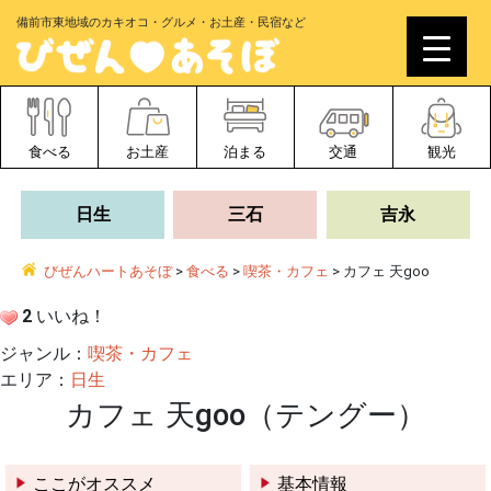
備前市東地域のカキオコ・グルメ・お土産・民宿など
食べる
お土産
泊まる
交通
観光
日生
三石
吉永
びぜんハートあそぼ
>
食べる
>
喫茶・カフェ
>
カフェ 天goo
2
いいね！
ジャンル：
喫茶・カフェ
エリア：
日生
カフェ 天goo（テングー）
ここがオススメ
基本情報