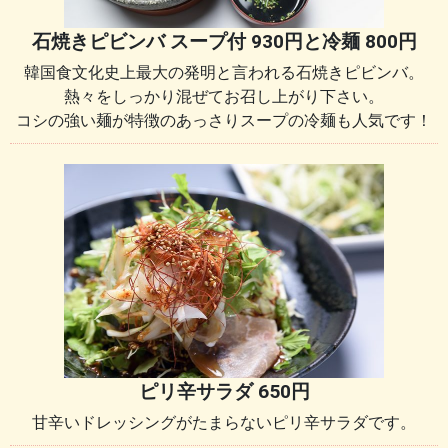
石焼きピビンバ スープ付 930円と冷麺 800円
韓国食文化史上最大の発明と言われる石焼きピビンバ。
熱々をしっかり混ぜてお召し上がり下さい。
コシの強い麺が特徴のあっさりスープの冷麺も人気です！
ピリ辛サラダ 650円
甘辛いドレッシングがたまらないピリ辛サラダです。