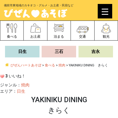
備前市東地域のカキオコ・グルメ・お土産・民宿など
食べる
お土産
泊まる
交通
観光
日生
三石
吉永
びぜんハートあそぼ
>
食べる
>
焼肉
>
YAKINIKU DINING きらく
3
いいね！
ジャンル：
焼肉
エリア：
日生
YAKINIKU DINING
きらく