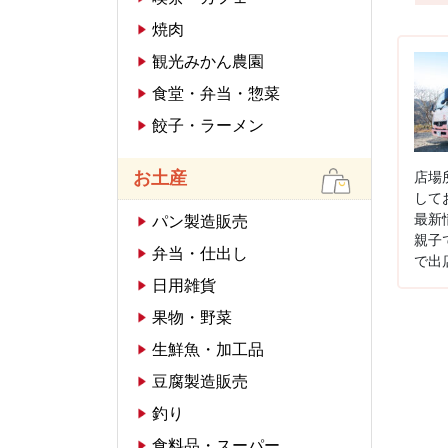
焼肉
観光みかん農園
食堂・弁当・惣菜
餃子・ラーメン
お土産
店場
して
最新
パン製造販売
親子
弁当・仕出し
で出店
日用雑貨
果物・野菜
生鮮魚・加工品
豆腐製造販売
釣り
食料品・スーパー