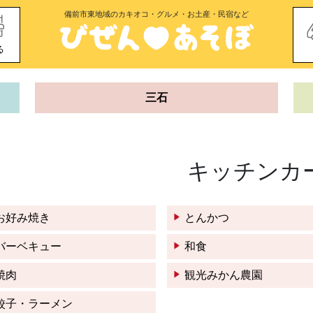
備前市東地域のカキオコ・グルメ・お土産・民宿など
る
三石
キッチンカ
お好み焼き
とんかつ
バーベキュー
和食
焼肉
観光みかん農園
餃子・ラーメン