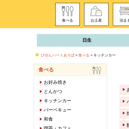
食べる
お土産
泊ま
日生
びぜんハートあそぼ
>
食べる
>
キッチンカー
食べる
お好み焼き
とんかつ
キッチンカー
バーベキュー
和食
喫茶・カフェ